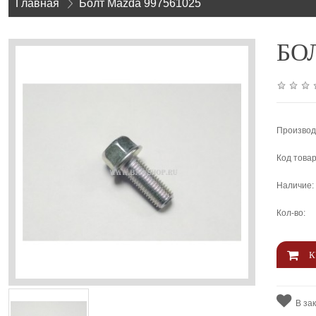
Главная
»
Болт Mazda 997561025
БОЛ
Производ
Код товар
Наличие:
Кол-во:
В за