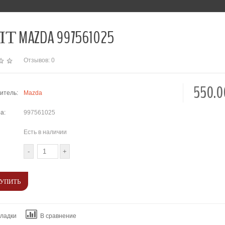
Т MAZDA 997561025
Отзывов: 0
550.
итель:
Mazda
а:
997561025
Есть в наличии
кладки
В сравнение