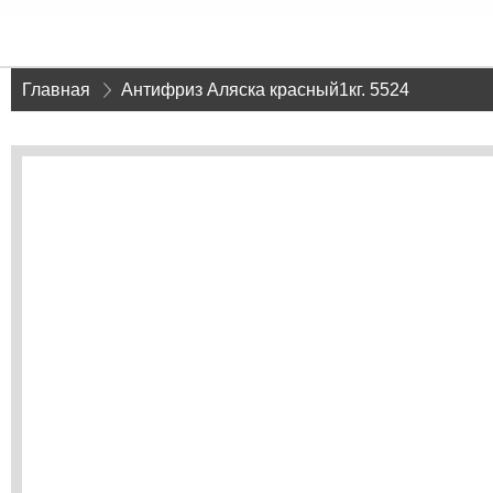
Главная
»
Антифриз Аляска красный1кг. 5524