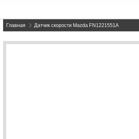
Главная
»
Датчик скорости Mazda FN1221551A