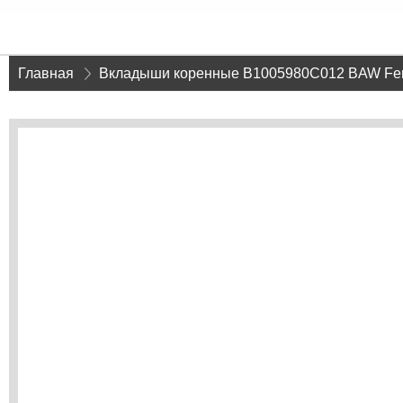
Главная
»
Вкладыши коренные B1005980C012 BAW Fen