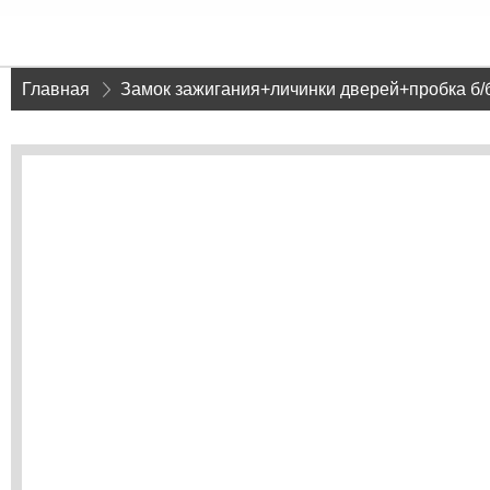
Главная
»
Замок зажигания+личинки дверей+пробка б/