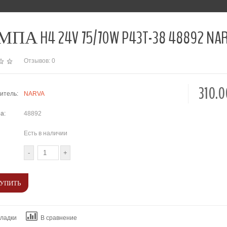
А H4 24V 75/70W P43T-38 48892 NA
Отзывов: 0
310.
итель:
NARVA
а:
48892
Есть в наличии
кладки
В сравнение