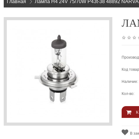
Главная
»
Лампа H4 24V 75/70W P43t-38 48892 NARVA
ЛАМП
Производ
Код товар
Наличие:
Кол-во:
В за