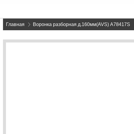
Главная
»
Воронка разборная д.160мм(AVS) A78417S