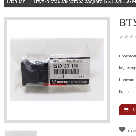
Главная
»
Втулка стабилизатора заднего GS1D28156 
ВТУ
Производ
Код товар
Наличие:
Кол-во:
В за