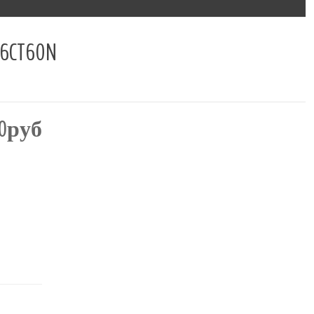
CT60N
00руб