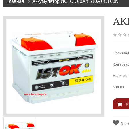
Главная
»
Аккумулятор ИСТОК 60Ah 510A 6CT60N
АКК
Производ
Код товар
Наличие:
Кол-во:
В за