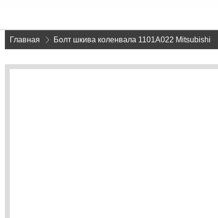
Главная
»
Болт шкива коленвала 1101A022 Mitsubishi