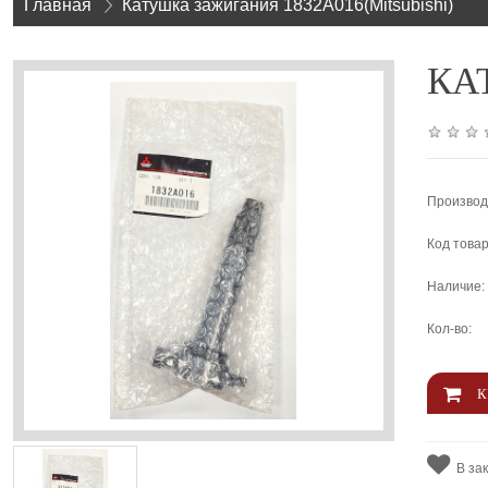
Главная
»
Катушка зажигания 1832A016(Mitsubishi)
КАТ
Производ
Код товар
Наличие:
Кол-во:
В за