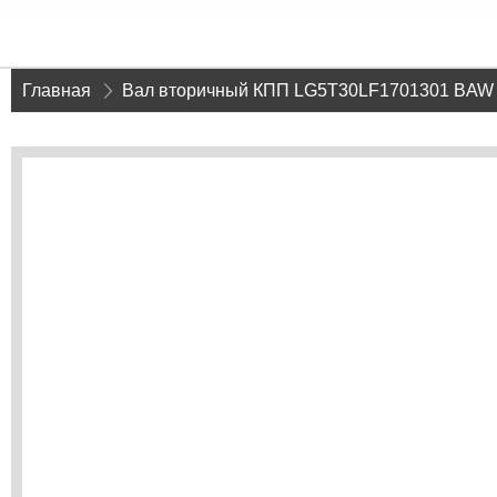
Главная
»
Вал вторичный КПП LG5T30LF1701301 BAW 