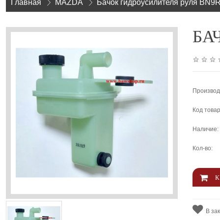
Главная
»
MAZDA
»
Бачок гидроусилителя руля BN9
БАЧ
Производ
Код товар
Наличие:
Кол-во:
В за