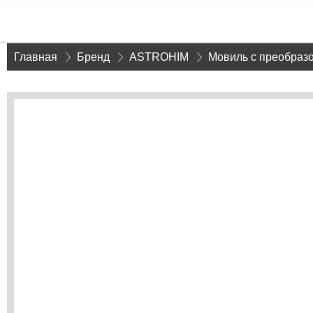
Главная
»
Бренд
»
ASTROHIM
»
Мовиль с преобраз