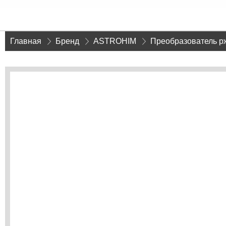
Главная
»
Бренд
»
ASTROHIM
»
Преобразователь р