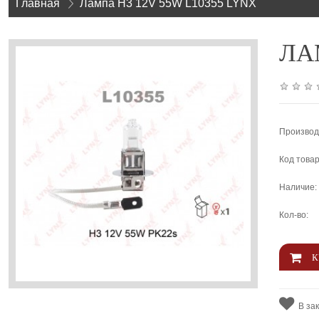
Главная
»
Лампа H3 12V 55W L10355 LYNX
ЛАМП
Производ
Код товар
Наличие:
Кол-во:
В за