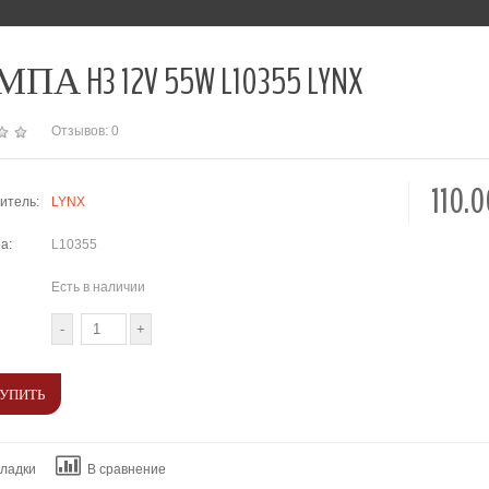
А H3 12V 55W L10355 LYNX
Отзывов: 0
110.
итель:
LYNX
а:
L10355
Есть в наличии
кладки
В сравнение