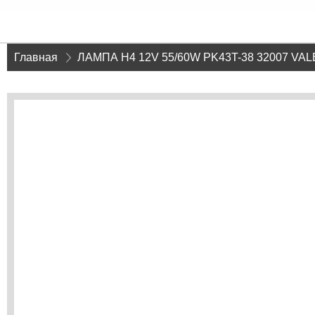
Главная
»
ЛАМПА Н4 12V 55/60W РK43T-38 32007 VA