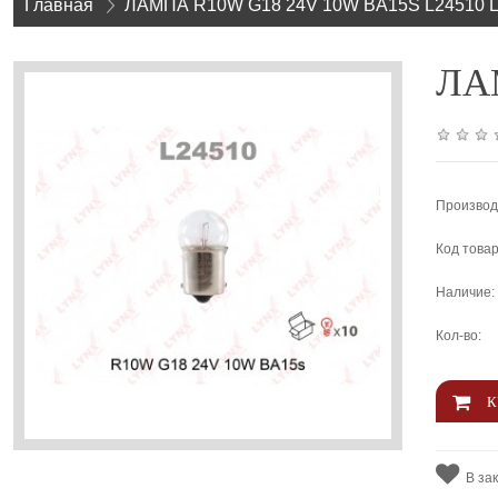
Главная
»
ЛАМПА R10W G18 24V 10W BA15S L24510 
ЛАМП
Производ
Код товар
Наличие:
Кол-во:
В за