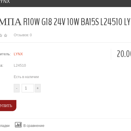
LYNX
А R10W G18 24V 10W BA15S L24510 L
Отзывов: 0
20.
итель:
LYNX
а:
L24510
Есть в наличии
кладки
В сравнение