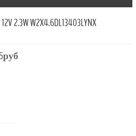
.3W W2X4.6DL13403LYNX
25руб