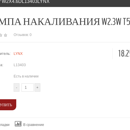
 W2X4.6DL13403LYNX
ПА НАКАЛИВАНИЯ W2.3W T5 12V 2
Отзывов: 0
18.
итель:
LYNX
а:
L13403
Есть в наличии
кладки
В сравнение