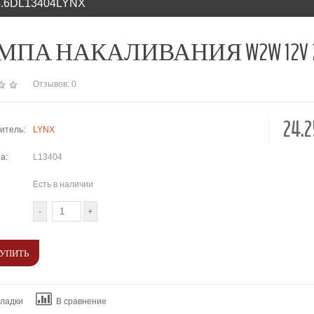
.6DL13404LYNX
ПА НАКАЛИВАНИЯ W2W 12V 2W W
Отзывов: 0
24.
итель:
LYNX
а:
L13404
Есть в наличии
кладки
В сравнение