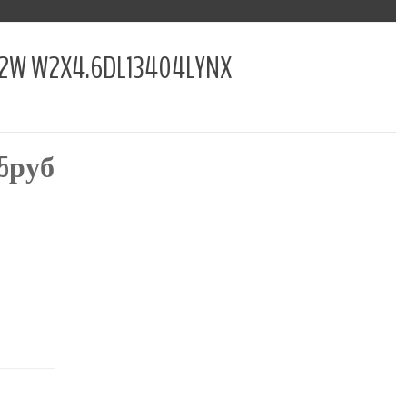
2X4.6DL13404LYNX
25руб