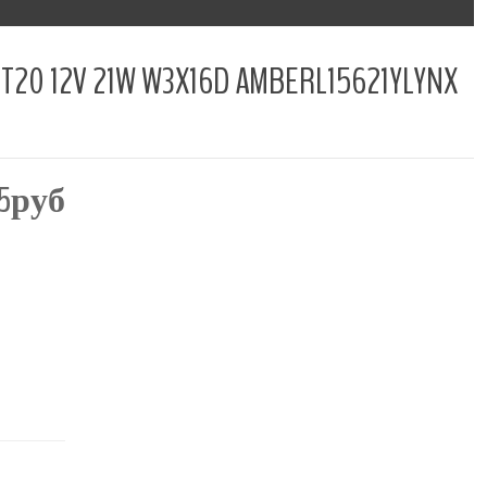
 21W W3X16D AMBERL15621YLYNX
75руб