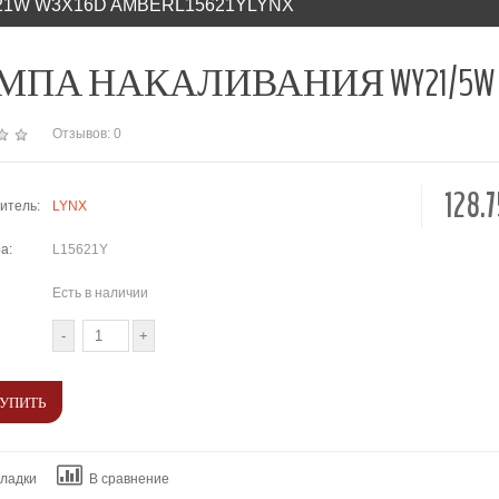
21W W3X16D AMBERL15621YLYNX
ПА НАКАЛИВАНИЯ WY21/5W T20 12V
Отзывов: 0
128.
итель:
LYNX
а:
L15621Y
Есть в наличии
кладки
В сравнение