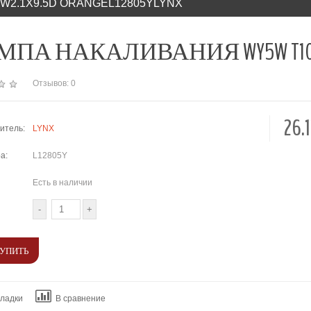
W2.1X9.5D ORANGEL12805YLYNX
ПА НАКАЛИВАНИЯ WY5W T10 12V 5W
Отзывов: 0
26.
итель:
LYNX
а:
L12805Y
Есть в наличии
кладки
В сравнение