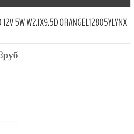
 W2.1X9.5D ORANGEL12805YLYNX
13руб