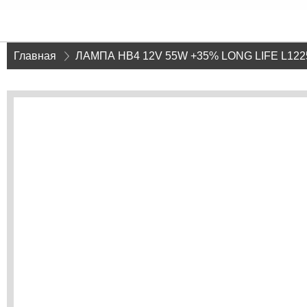
Главная
»
ЛАМПА НB4 12V 55W +35% LONG LIFE L122