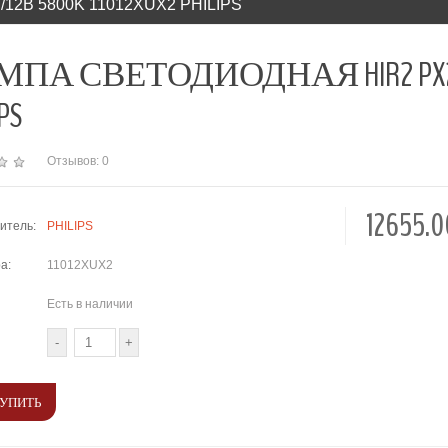
2В 5800K 11012XUX2 PHILIPS
ПА СВЕТОДИОДНАЯ HIR2 PX22D 2
PS
Отзывов: 0
12655.
итель:
PHILIPS
а:
11012XUX2
Есть в наличии