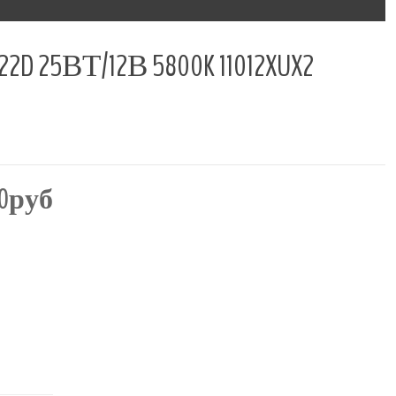
5ВТ/12В 5800K 11012XUX2
00руб