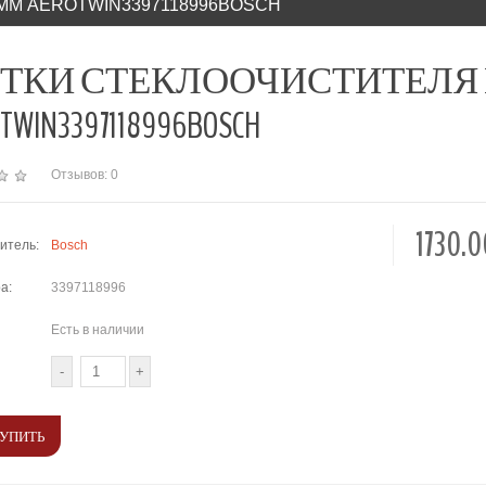
 ММ AEROTWIN3397118996BOSCH
ТКИ СТЕКЛООЧИСТИТЕЛЯ К-
TWIN3397118996BOSCH
Отзывов: 0
1730.
итель:
Bosch
а:
3397118996
Есть в наличии